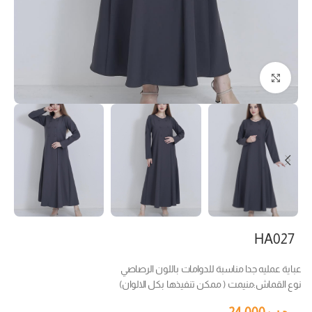
Click to enlarge
HA027
عباية عمليه جدا مناسبة للدوامات باللون الرصاصي
نوع القماش:منيمت ( ممكن تنفيذها بكل الالوان)