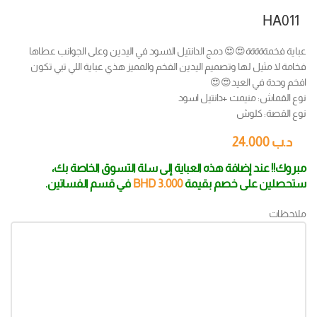
HA011
عباية فخمةةةةة😍😍 دمج الدانتيل الاسود في اليدين وعلى الجوانب عطاها
فخامة لا مثيل لها وتصميم اليدين الفخم والمميز هذي عباية اللي تبي تكون
افخم وحدة في العيد😍😍
نوع القماش: منيمت +دانتيل اسود
نوع القصة: كلوش
د.ب
24.000
مبروك!! عند إضافة هذه العباية إلى سلة التسوق الخاصة بك،
ستحصلين على خصم بقيمة
3.000
BHD
في قسم الفساتين.
ملاحظات